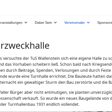
eranstaltungen
Dabei Sein
Vereinsmaler
Sponsor
rzweckhalle
s versuchte der TuS Wallenstein sich eine eigene Halle zu 
nd das Vorhaben scheitern ließ. Schon bald nach Kriegsend
ollten durch Beiträge, Spenden, Verlosungen und durch Fest
de wurde eine Turnhalle errichtet. Die Bauleute hatten da
sternacht ein gewaltiger Sturm den Bau zerstörte und die Ba
aller Bürger aber nicht entmutigen, sie planten unverzüglic
nossenschaft verkauft. So wurde ein neues Baugelände von
der Turnhallenbau 1931 endlich vollendet.